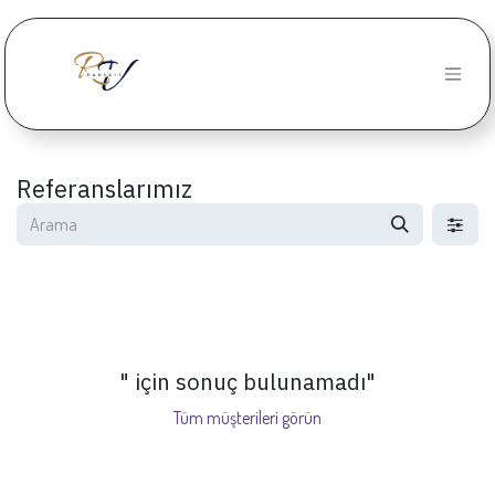
İçereği Atla
Referanslarımız
" için sonuç bulunamadı
"
Tüm müşterileri görün