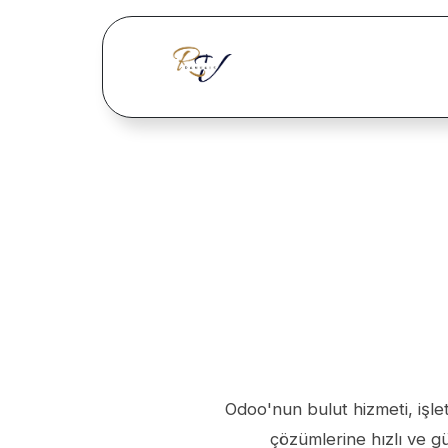
İçereği Atla
Ana Sayfa
Od
Odoo'nun bulut hizmeti, işl
çözümlerine hızlı ve gü