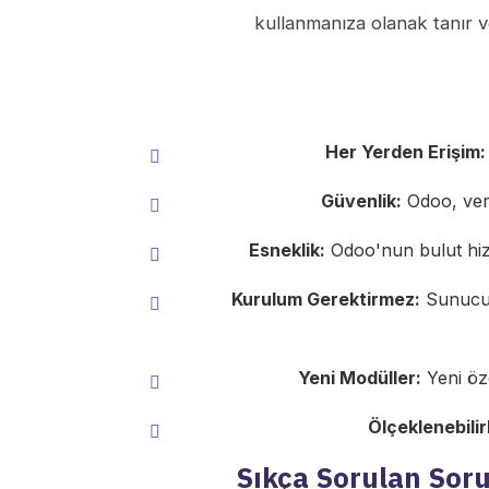
kullanmanıza olanak tanır 
Her Yerden Erişim:
Güvenlik:
Odoo, veri
Esneklik:
Odoo'nun bulut hizme
Kurulum Gerektirmez:
Sunucu k
Yeni Modüller:
Yeni öze
Ölçeklenebilirl
Sıkça Sorulan Soru