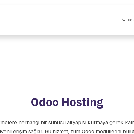
oo
Ürünler
Blog
Şirket
Odoo Eğitim Vide
085
Odoo Hosting
etmelere herhangi bir sunucu altyapısı kurmaya gerek kal
venli erişim sağlar. Bu hizmet, tüm Odoo modüllerini bulu