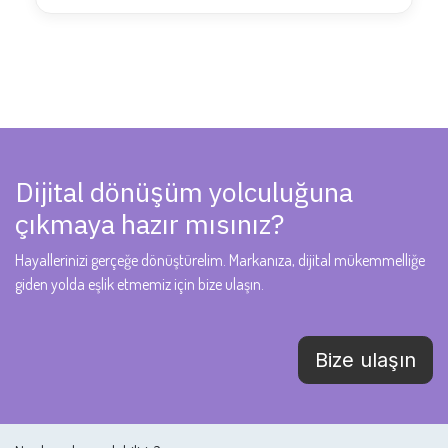
Dijital dönüşüm yolculuğuna
çıkmaya hazır mısınız?
Hayallerinizi gerçeğe dönüştürelim. Markanıza, dijital mükemmelliğe
giden yolda eşlik etmemiz için bize ulaşın.
Bize ulaşın