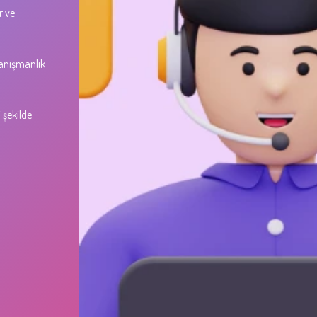
r ve
anışmanlık
 şekilde