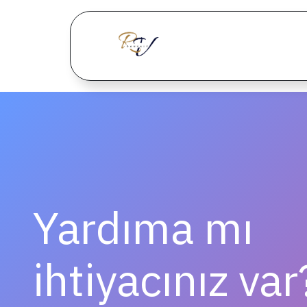
İçereği Atla
Ana Sayfa
Od
Yardıma mı
ihtiyacınız var