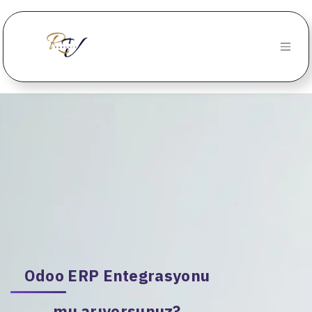
İçereği Atla
Odoo ERP Entegrasyonu
mu arıyorsunuz?