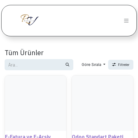
İçereği Atla
Tüm Ürünler
Göre Sırala
Filtreler
E-Fatura ve E-Arşiv
Odoo Standart Paketi