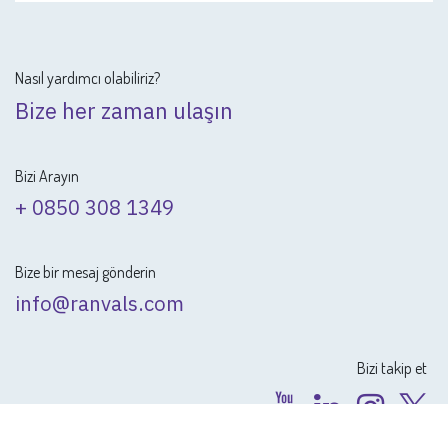
Satış Noktası (POS)
CRM modülünün müşteri adayı yaratması, POS
entegrasyonu ile perakende operasyonlarından mümkün
olacaktır.
Nasıl yardımcı olabiliriz?
Bize her zaman ulaşın
Bizi Arayın
+ 0850 308 1349