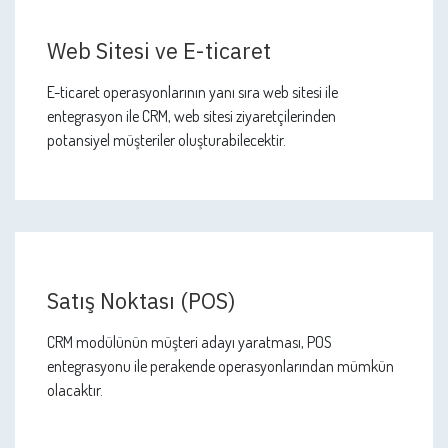
Pazarlama Uygulamaları
Pazarlama kampanyası ile entegrasyon, pazarlama
modülünde açıklanmıştır. Ek olarak, e-posta ve SMS
pazarlama aracıyla entegrasyon, takip yönlerine yol açar.
Web Sitesi ve E-ticaret
E-ticaret operasyonlarının yanı sıra web sitesi ile
entegrasyon ile CRM, web sitesi ziyaretçilerinden
potansiyel müşteriler oluşturabilecektir.