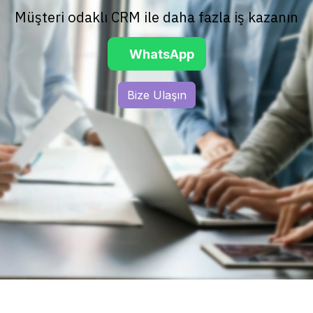
Müşteri odaklı CRM ile daha fazla iş kazanın
Whats​App
Bize Ulaşın