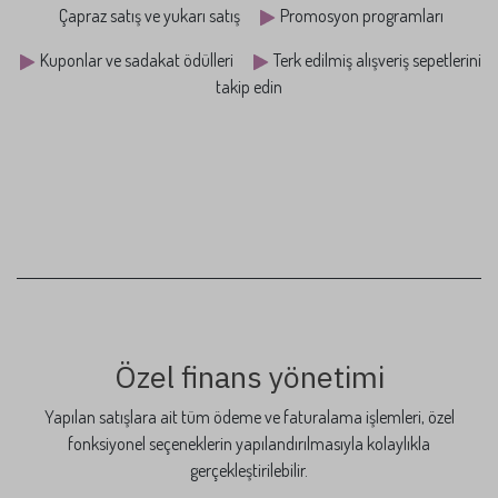
Satışlarınızı artıracak araçlar
Odoo'nun e-ticaret yönetimi, özel araçlar ve mevcut seçenekler
yardımıyla satışlarınızı artırma yönlerini destekleyecektir.
Aksesuar ve opsiyonel ürünler
Alternatif ürünler
Çapraz satış ve yukarı satış
Promosyon programları
Kuponlar ve sadakat ödülleri
Terk edilmiş alışveriş sepetlerini
takip edin