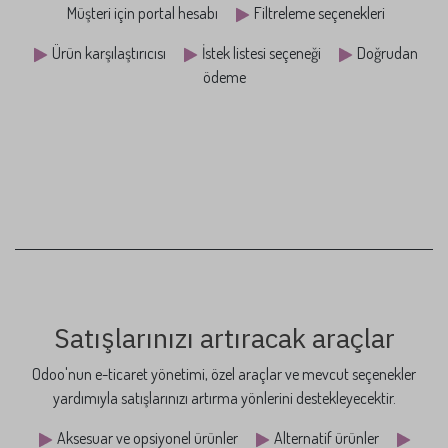
Kullanıcı ve alışveriş deneyimi
Çeşitli seçenekleri ve kullanıcı geliştirme araçlarını yapılandırarak
web sitenizi kullanıcı dostu hale getirin.
Kullanıcıların web sitenizi cihazlarda görüntülemesine yardımcı
olan mobil görünüm
Alışveriş desteği için Canlı Sohbet
Müşteri için portal hesabı
Filtreleme seçenekleri
Ürün karşılaştırıcısı
İstek listesi seçeneği
Doğrudan
ödeme