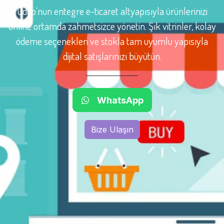
Odoo’nun entegre e-ticaret altyapısıyla ürünlerinizi
online ortamda zahmetsizce yönetin. Şık vitrinler, kolay
ödeme seçenekleri ve stokla tam uyumlu yapısıyla
dijital satışlarınızı büyütün.
Whats​App
Bize Ulaşın