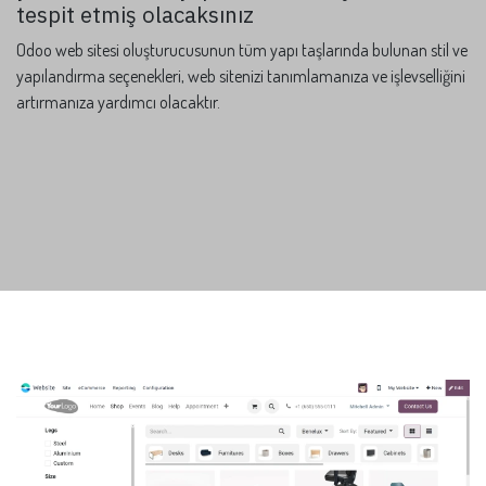
tespit etmiş olacaksınız
Odoo web sitesi oluşturucusunun tüm yapı taşlarında bulunan stil ve
yapılandırma seçenekleri, web sitenizi tanımlamanıza ve işlevselliğini
artırmanıza yardımcı olacaktır.