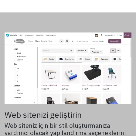
Web sitenizi geliştirin
Web siteniz için bir stil oluşturmanıza
yardımcı olacak yapılandırma seçeneklerini