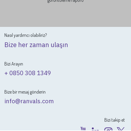
Gelişmiş raporlama
Tek tıklamayla web sitesi ve e-ticaret operasyonunuzla ilgili analitik
raporlar oluşturun.
Çevrimiçi satışlarla ilgili rapor oluşturun
Ziyaret ve
görüntüleme raporu
Nasıl yardımcı olabiliriz?
Bize her zaman ulaşın
Bizi Arayın