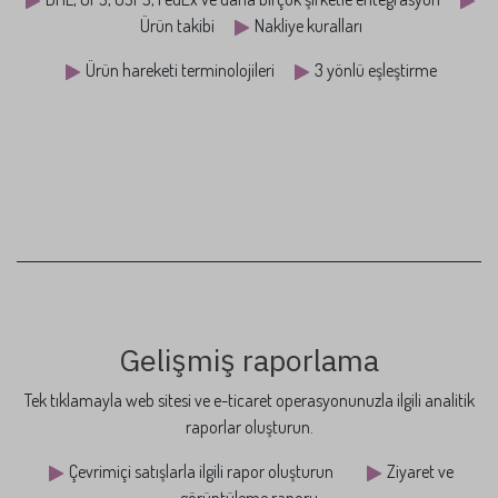
İyi hazırlanmış nakliye
metodolojileri
Ürünün ve işletmenin gereksinimlerine göre çeşitli nakliye yönlerini ve
metodolojilerini yapılandırabilirsiniz.
DHL, UPS, USPS, FedEx ve daha birçok şirketle entegrasyon
Ürün takibi
Nakliye kuralları
Ürün hareketi terminolojileri
3 yönlü eşleştirme