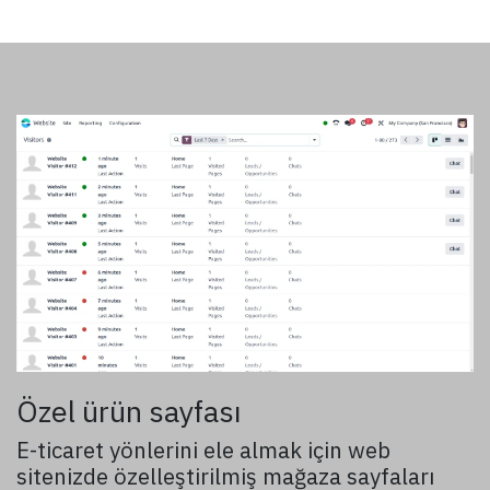
Özel ürün sayfası
E-ticaret yönlerini ele almak için web
sitenizde özelleştirilmiş mağaza sayfaları