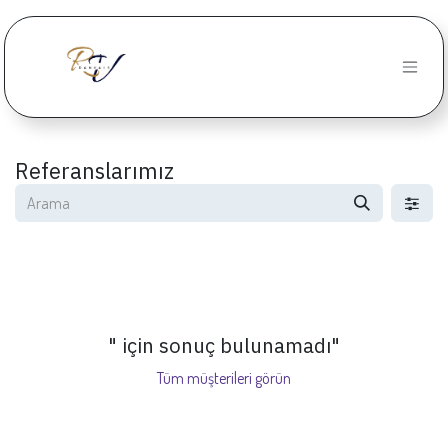
İçereği Atla
Referanslarımız
" için sonuç bulunamadı
"
Tüm müşterileri görün