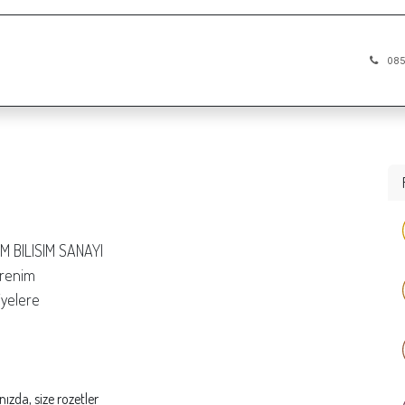
oo
Ürünler
Blog
Şirket
Odoo Eğitim Vide
085
M BILISIM SANAYI
ğrenim
iyelere
nızda, size rozetler