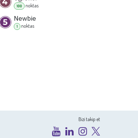
nokta
s
100
Newbie
nokta
s
1
Bizi takip et