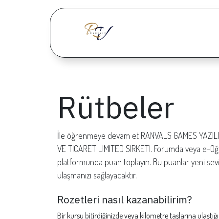
İçereği Atla
Ana Sayfa
Od
Rütbeler
İle öğrenmeye devam et RANVALS GAMES YAZILI
VE TICARET LIMITED SIRKETI. Forumda veya e-Ö
platformunda puan toplayın. Bu puanlar yeni sev
ulaşmanızı sağlayacaktır.
Rozetleri nasıl kazanabilirim?
Bir kursu bitirdiğinizde veya kilometre taşlarına ulaştığı