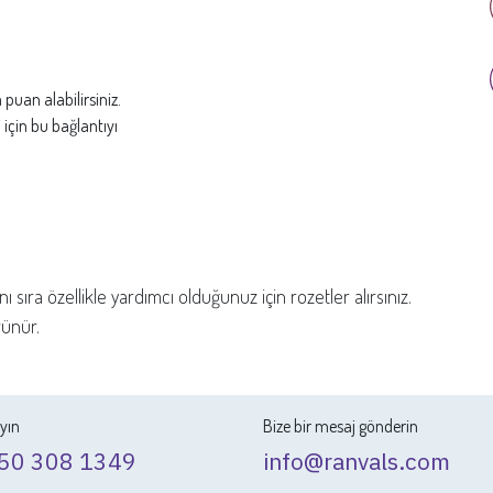
puan alabilirsiniz.
için bu bağlantıyı
 sıra özellikle yardımcı olduğunuz için rozetler alırsınız.
rünür.
ayın
Bize bir mesaj gönderin
50 308 1349
info@ranvals.com