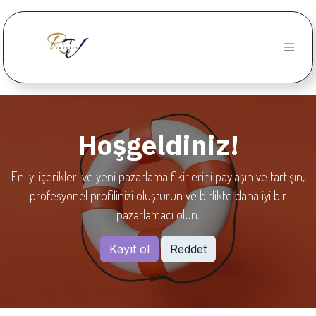
İçereği Atla
Hoşgeldiniz!
En iyi içerikleri ve yeni pazarlama fikirlerini paylaşın ve tartışın,
profesyonel profilinizi oluşturun ve birlikte daha iyi bir
pazarlamacı olun.
Kayıt ol
Reddet