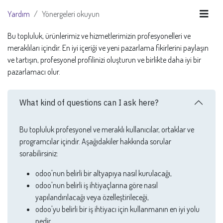
Yardım
Yönergeleri okuyun
Bu topluluk, ürünlerimiz ve hizmetlerimizin profesyonelleri ve
meraklıları içindir. En iyi içeriği ve yeni pazarlama fikirlerini paylaşın
ve tartışın, profesyonel profilinizi oluşturun ve birlikte daha iyi bir
pazarlamacı olur.
What kind of questions can I ask here?
Bu topluluk profesyonel ve meraklı kullanıcılar, ortaklar ve
programcılar içindir. Aşağıdakiler hakkında sorular
sorabilirsiniz:
odoo'nun belirli bir altyapıya nasıl kurulacağı,
odoo'nun belirli iş ihtiyaçlarına göre nasıl
yapılandırılacağı veya özelleştirileceği,
odoo'yu belirli bir iş ihtiyacı için kullanmanın en iyi yolu
nedir,