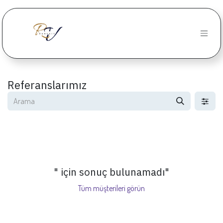
İçereği Atla
Referanslarımız
" için sonuç bulunamadı
"
Tüm müşterileri görün