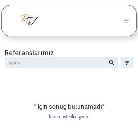
İçereği Atla
Referanslarımız
" için sonuç bulunamadı
"
Tüm müşterileri görün