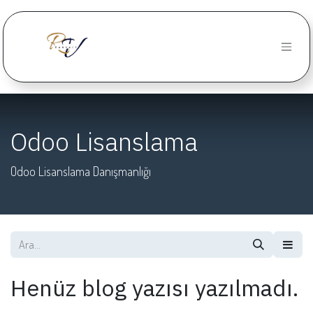
İçereği Atla
Odoo Lisanslama
Odoo Lisanslama Danışmanlığı
Henüz blog yazısı yazılmadı.