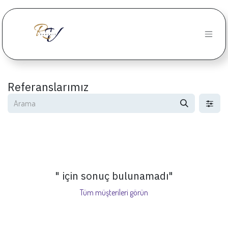
İçereği Atla
Referanslarımız
" için sonuç bulunamadı
"
Tüm müşterileri görün