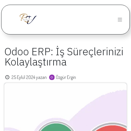
İçereği Atla
Odoo ERP: İş Süreçlerinizi
Kolaylaştırma
25 Eylül 2024
yazan
Özgür Ergin