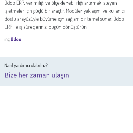
Odoo ERP, verimliliği ve ölçeklenebilirliği artırmak isteyen
işletmeler için güçlü bir araçtır. Modüler yaklaşımı ve kullanıcı
dostu arayüzüyle büyüme için sağlam bir temel sunar. Odoo
ERP ile iş süreçlerinizi bugün dönüştürün!
inç
Odoo
Nasıl yardımcı olabiliriz?
Bize her zaman ulaşın
Bizi Arayın
+ 0850 308 1349
Bize bir mesaj gönderin
info@ranvals.com