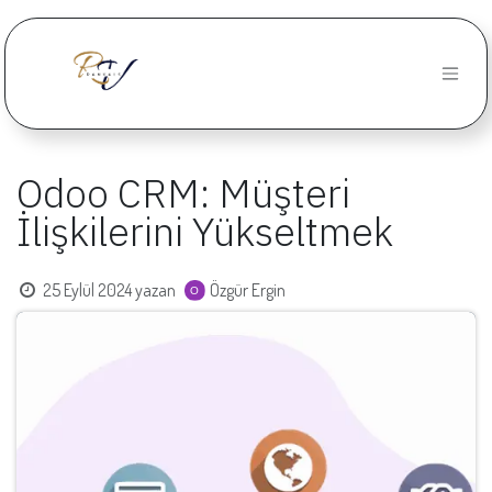
İçereği Atla
Odoo CRM: Müşteri
İlişkilerini Yükseltmek
25 Eylül 2024
yazan
Özgür Ergin