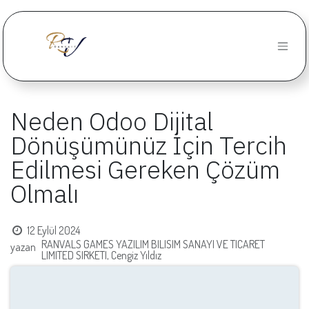
İçereği Atla
Neden Odoo Dijital
Dönüşümünüz İçin Tercih
Edilmesi Gereken Çözüm
Olmalı
12 Eylül 2024
RANVALS GAMES YAZILIM BILISIM SANAYI VE TICARET
yazan
LIMITED SIRKETI, Cengiz Yıldız