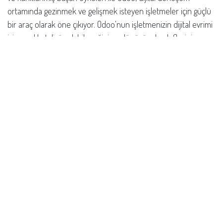
ortamında gezinmek ve gelişmek isteyen işletmeler için güçlü
bir araç olarak öne çıkıyor. Odoo'nun işletmenizin dijital evrimi
için nasıl katalizör olabileceğini ve dönüşüm hedeflerinize
ulaşmanıza nasıl yardımcı olabileceğini keşfedin.
inç
Odoo
Nasıl yardımcı olabiliriz?
Bize her zaman ulaşın
Bizi Arayın
+ 0850 308 1349