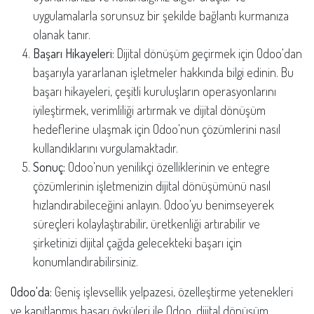
uygulamalarla sorunsuz bir şekilde bağlantı kurmanıza
olanak tanır.
Başarı Hikayeleri:
Dijital dönüşüm geçirmek için Odoo'dan
başarıyla yararlanan işletmeler hakkında bilgi edinin. Bu
başarı hikayeleri, çeşitli kuruluşların operasyonlarını
iyileştirmek, verimliliği artırmak ve dijital dönüşüm
hedeflerine ulaşmak için Odoo'nun çözümlerini nasıl
kullandıklarını vurgulamaktadır.
Sonuç:
Odoo'nun yenilikçi özelliklerinin ve entegre
çözümlerinin işletmenizin dijital dönüşümünü nasıl
hızlandırabileceğini anlayın. Odoo'yu benimseyerek
süreçleri kolaylaştırabilir, üretkenliği artırabilir ve
şirketinizi dijital çağda gelecekteki başarı için
konumlandırabilirsiniz.
Odoo'da:
Geniş işlevsellik yelpazesi, özelleştirme yetenekleri
ve kanıtlanmış başarı öyküleri ile Odoo, dijital dönüşüm