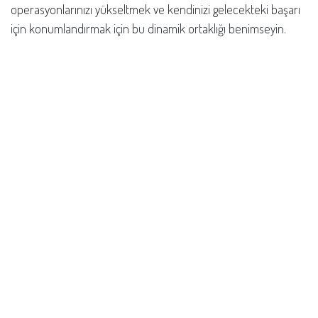
operasyonlarınızı yükseltmek ve kendinizi gelecekteki başarı
için konumlandırmak için bu dinamik ortaklığı benimseyin.
inç
Haberler
Nasıl yardımcı olabiliriz?
Bize her zaman ulaşın
Bizi Arayın
+ 0850 308 1349