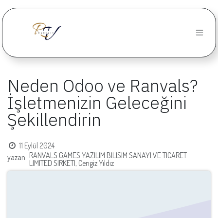
İçereği Atla
Neden Odoo ve Ranvals?
İşletmenizin Geleceğini
Şekillendirin
11 Eylül 2024
RANVALS GAMES YAZILIM BILISIM SANAYI VE TICARET
yazan
LIMITED SIRKETI, Cengiz Yıldız